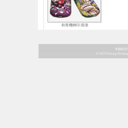
刺青機轉印.噴漆