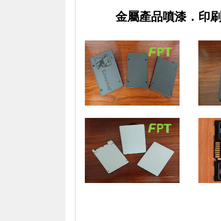
金屬產品噴漆．印