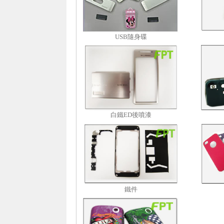
USB隨身碟
白鐵ED後噴漆
鐵件