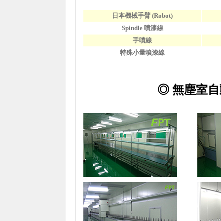
日本機械手臂 (Robot)
Spindle 噴漆線
手噴線
特殊小量噴漆線
◎ 無塵室